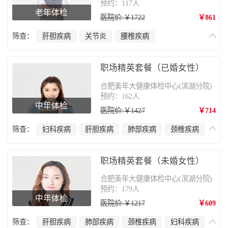
预约：117人
老年体检
医院价:￥1722
￥861
筛查：
肝胆疾病
关节炎
腰椎疾病
心脑血管疾病
骨质疏松
肿瘤筛查
甲状腺疾病
前列腺疾病
职场精英套餐（已婚女性）
合肥美年大健康体检中心(滨湖分院)
预约：162人
中年体检
医院价:￥1427
￥714
筛查：
妇科疾病
肝胆疾病
肺部疾病
颈椎疾病
乙肝病毒检查
肿瘤筛查
甲状腺疾病
乳腺癌
职场精英套餐（未婚女性）
合肥美年大健康体检中心(滨湖分院)
预约：179人
中年体检
医院价:￥1217
￥609
筛查：
肝胆疾病
肺部疾病
颈椎疾病
妇科疾病