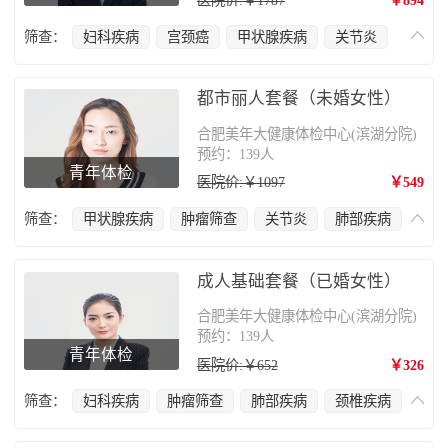
筛查：
妇科疾病
宫颈癌
甲状腺疾病
关节炎
肺部疾病
颈椎疾病
肝胆疾病
心脑血管疾病
肿瘤筛查
乳腺癌
都市丽人套餐（未婚女性）
合肥美年大健康体检中心(滨湖分院)
预约：139人
青年体检
医院价:￥1097
￥549
筛查：
甲状腺疾病
肿瘤筛查
关节炎
肺部疾病
颈椎疾病
肝胆疾病
妇科疾病
心脑血管疾病
成人基础套餐（已婚女性）
合肥美年大健康体检中心(滨湖分院)
预约：139人
青年体检
医院价:￥652
￥326
筛查：
妇科疾病
肿瘤筛查
肺部疾病
颈椎疾病
肝胆疾病