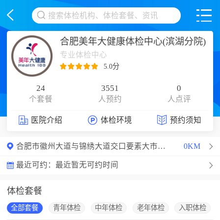
<
合肥美年大健康体检中心(滨湖分院)
专业体检中心
5.0分
24
3551
0
个套餐
人预约
人点评
医院介绍
体检环境
预约须知
合肥市徽州大道与锦绣大道交口要素大市场A区1层
0KM
最近可约：
最近暂无可约时间
体检套餐
全部套餐
青年体检
中年体检
老年体检
入职体检