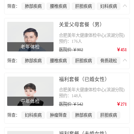
筛查：
肺部疾病
腰椎疾病
肝胆疾病
妇科疾病
骨质疏松
甲状腺疾病
肿瘤筛查
乳腺癌
关爱父母套餐（男）
合肥美年大健康体检中心(滨湖分院)
预约：176人
老年体检
医院价:￥902
￥451
筛查：
肺部疾病
腰椎疾病
肝胆疾病
骨质疏松
甲状腺疾病
肿瘤筛查
前列腺疾病
福利套餐（已婚女性）
合肥美年大健康体检中心(滨湖分院)
预约：148人
中年体检
医院价:￥542
￥271
筛查：
妇科疾病
肿瘤筛查
肺部疾病
肝胆疾病
福利套餐（未婚女性）