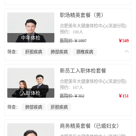
乙肝病毒检查
肿瘤筛查
甲状腺疾病
乳腺癌
职场精英套餐（男）
合肥美年大健康体检中心(滨湖分院)
预约：100人
中年体检
医院价:￥1097
￥549
筛查：
肝胆疾病
肺部疾病
颈椎疾病
乙肝病毒检查
肿瘤筛查
甲状腺疾病
前列腺疾病
新员工入职体检套餐
合肥美年大健康体检中心(滨湖分院)
预约：167人
入职体检
医院价:￥302
￥151
筛查：
肺部疾病
肝胆疾病
商务精英套餐（已婚妇女）