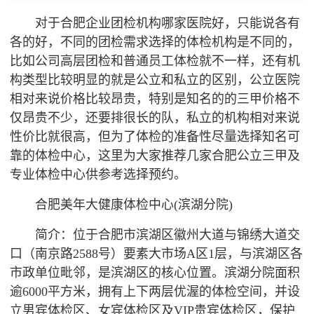
对于合肥企业团检机构哪家医院好，只能说各有
各的好，不同的团检需求选择的体检机构是不同的，
比如公司高层团检和普通
员工体检
就不一样，还有机
构类型比较明显的就是公立和私立的区别，公立医院
相对来说价格比较昂贵，特别是知名的的三甲价格不
仅昂贵不少，还要排很长的队，私立的机构相对来说
性价比就很高，但为了体检的准备性尽量选择知名可
靠的
体检中心
，这里为大家推荐几家合肥公立三甲及
专业体检中心供参考选择预约。
合肥美年大健康体检中心(滨湖分院)
简介：位于合肥市滨湖区徽州大道与锦绣大道交
口（南京路2588号）要素大市场A区1层，与滨湖区各
市政单位毗邻，是滨湖区的核心位置。滨湖分院面积
逾6000平方米，拥有上下两层优渥的体检空间，并设
立男宾体检区、女宾体检区及VIP贵宾体检区，保护