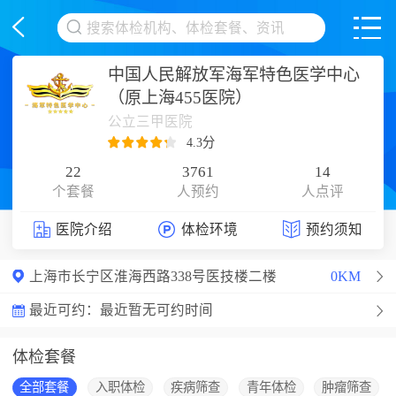
<
中国人民解放军海军特色医学中心
（原上海455医院）
公立三甲医院
4.3分
22
3761
14
个套餐
人预约
人点评
医院介绍
体检环境
预约须知
上海市长宁区淮海西路338号医技楼二楼
0KM
最近可约：
最近暂无可约时间
体检套餐
全部套餐
入职体检
疾病筛查
青年体检
肿瘤筛查