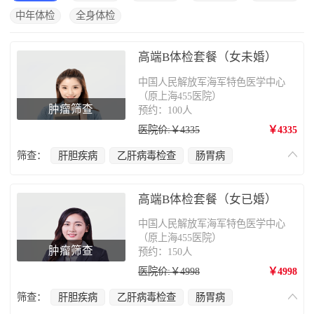
中年体检
全身体检
高端B体检套餐（女未婚）
中国人民解放军海军特色医学中心
（原上海455医院）
肿瘤筛查
预约：100人
医院价:￥4335
￥4335
筛查：
肝胆疾病
乙肝病毒检查
肠胃病
肿瘤筛查
甲状腺疾病
心脑血管疾病
乳腺癌
妇科疾病
肺部疾病
骨质疏松
高端B体检套餐（女已婚）
中国人民解放军海军特色医学中心
（原上海455医院）
肿瘤筛查
预约：150人
医院价:￥4998
￥4998
筛查：
肝胆疾病
乙肝病毒检查
肠胃病