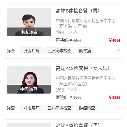
肿瘤筛查
甲状腺疾病
心脑血管疾病
乳腺癌
妇科疾病
肺部疾病
骨质疏松
高端B体检套餐（男）
中国人民解放军海军特色医学中心
（原上海455医院）
肿瘤筛查
预约：105人
医院价:￥4014
￥4014
筛查：
肝胆疾病
乙肝病毒检查
肠胃病
肿瘤筛查
甲状腺疾病
心脑血管疾病
肺部疾病
骨质疏松
高端A体检套餐（女未婚）
中国人民解放军海军特色医学中心
（原上海455医院）
肿瘤筛查
预约：150人
医院价:￥3555
￥3555
筛查：
肝胆疾病
乙肝病毒检查
肿瘤筛查
甲状腺疾病
心脑血管疾病
乳腺癌
妇科疾病
肺部疾病
肠胃病
骨质疏松
高端A体检套餐（男）