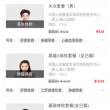
大众套餐（男）
中国人民解放军海军特色医学中心
（原上海455医院）
青年体检
预约：175人
医院价:￥634
￥634
筛查：
肝胆疾病
肿瘤筛查
心脑血管疾病
肺部疾病
甲状腺疾病
高端A体检套餐（女已婚）
中国人民解放军海军特色医学中心
（原上海455医院）
肿瘤筛查
预约：192人
医院价:￥4218
￥4218
筛查：
肝胆疾病
乙肝病毒检查
肿瘤筛查
甲状腺疾病
心脑血管疾病
乳腺癌
妇科疾病
肺部疾病
肠胃病
骨质疏松
基础体检套餐(女已婚)